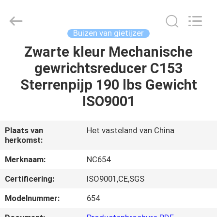
Sunrise
Foundry
CO.,LTD.
All
Rights
Buizen van gietijzer
Reserved.
Zwarte kleur Mechanische
HUIS
gewrichtsreducer C153
PRODUCTEN
Sterrenpijp 190 lbs Gewicht
ISO9001
VIDEO'S
Plaats van
Het vasteland van China
herkomst:
OVER
ONS
Merknaam:
NC654
Certificering:
ISO9001,CE,SGS
FABRIEKSTOCHT
Modelnummer:
654