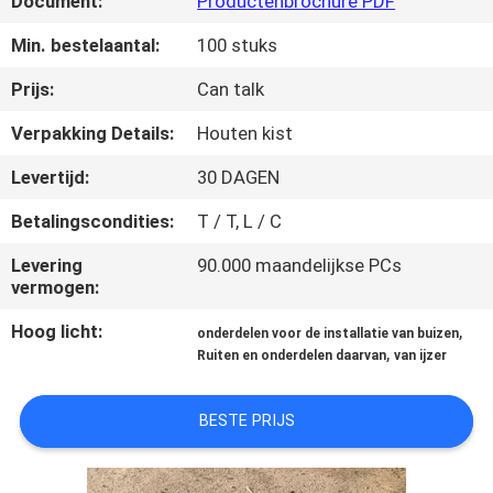
Document:
Productenbrochure PDF
KWALITEITSCONTROLE
Min. bestelaantal:
100 stuks
NEEM
Prijs:
Can talk
CONTACT
Verpakking Details:
Houten kist
MET
Levertijd:
30 DAGEN
ONS
Betalingscondities:
T / T, L / C
OP
Levering
90.000 maandelijkse PCs
vermogen:
NIEUWS
Hoog licht:
,
onderdelen voor de installatie van buizen
,
Ruiten en onderdelen daarvan
van ijzer
VRAAG
EEN
BESTE PRIJS
OFFERTE