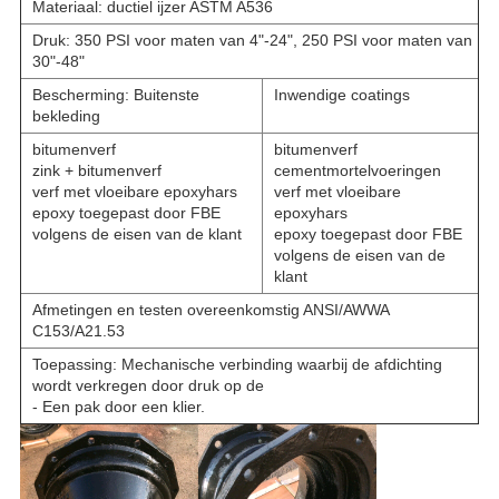
Materiaal: ductiel ijzer ASTM A536
Druk: 350 PSI voor maten van 4"-24", 250 PSI voor maten van
30"-48"
Bescherming: Buitenste
Inwendige coatings
bekleding
bitumenverf
bitumenverf
zink + bitumenverf
cementmortelvoeringen
verf met vloeibare epoxyhars
verf met vloeibare
epoxy toegepast door FBE
epoxyhars
volgens de eisen van de klant
epoxy toegepast door FBE
volgens de eisen van de
klant
Afmetingen en testen overeenkomstig ANSI/AWWA
C153/A21.53
Toepassing: Mechanische verbinding waarbij de afdichting
wordt verkregen door druk op de
- Een pak door een klier.