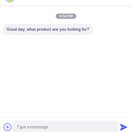
Bitumenverf Gietijzeren buisbevestigingen Korte lichaam Solid
Plug MJ Solid Cap
9:54 PM
Zwarte schilderkunst gietijzeren buisbevestigingen buigzaam
ijzeren flensterd T-shirt voor pomponderdeel
Good day, what product are you looking for?
populaire categorieën
Alle
Van Gietijzer Of Van 
Grijs Gietijzer
Gietijzer
De Afgietsels Van 
Roestvrij 
De 
Staalafgietsel
Precisieinvestering
Steigertoebehoren
Postspanningsanker
Buizen Van Gietijzer
Gegooid Van De Klep
Vraag een offerte aan