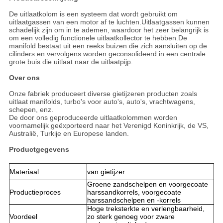
De uitlaatkolom is een systeem dat wordt gebruikt om
uitlaatgassen van een motor af te luchten.Uitlaatgassen kunnen
schadelijk zijn om in te ademen, waardoor het zeer belangrijk is
om een volledig functionele uitlaatkollector te hebben.De
manifold bestaat uit een reeks buizen die zich aansluiten op de
cilinders en vervolgens worden geconsolideerd in een centrale
grote buis die uitlaat naar de uitlaatpijp.
Over ons
Onze fabriek produceert diverse gietijzeren producten zoals
uitlaat manifolds, turbo's voor auto's, auto's, vrachtwagens,
schepen, enz.
De door ons geproduceerde uitlaatkolommen worden
voornamelijk geëxporteerd naar het Verenigd Koninkrijk, de VS,
Australië, Turkije en Europese landen.
Productgegevens
Materiaal
van gietijzer
Groene zandschelpen en voorgecoate
Productieproces
harssandkorrels, voorgecoate
harssandschelpen en -korrels
Hoge treksterkte en verlengbaarheid,
Voordeel
zo sterk genoeg voor zware