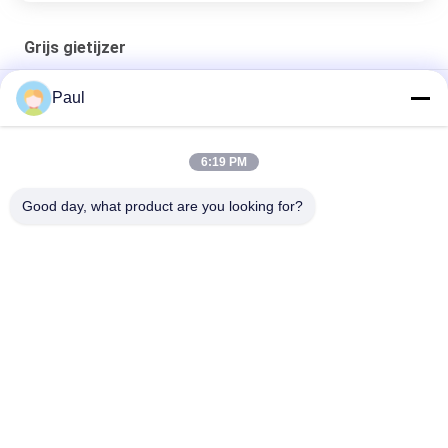
Grijs gietijzer
EN-GJL-300 Grijzige gietsand motor einddek
Paul
Gietijzeren zandgietonderdelen voor industriële machines
6:19 PM
Opleggeronderstel Onderdelen Bladveer Voor Achter
Veerophanging
Good day, what product are you looking for?
populaire categorieën
Alle
Van Gietijzer Of Van 
Grijs Gietijzer
Gietijzer
De Afgietsels Van 
Roestvrij 
De 
Staalafgietsel
Precisieinvestering
Steigertoebehoren
Postspanningsanker