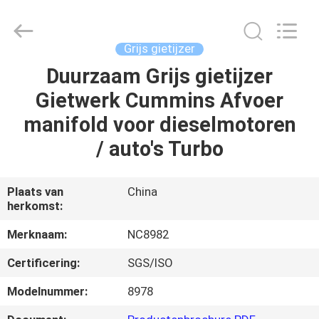
Sunrise
Foundry
CO.,LTD.
All
Rights
Grijs gietijzer
Reserved.
Duurzaam Grijs gietijzer
HUIS
Gietwerk Cummins Afvoer
PRODUCTEN
manifold voor dieselmotoren
/ auto's Turbo
VIDEO'S
Plaats van
China
herkomst:
OVER
ONS
Merknaam:
NC8982
Certificering:
SGS/ISO
FABRIEKSTOCHT
Modelnummer:
8978