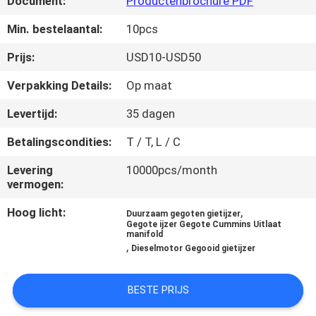
Document:
Productenbrochure PDF
KWALITEITSCONTROLE
Min. bestelaantal:
10pcs
NEEM
Prijs:
USD10-USD50
CONTACT
Verpakking Details:
Op maat
MET
Levertijd:
35 dagen
ONS
Betalingscondities:
T / T, L / C
OP
Levering
10000pcs/month
vermogen:
NIEUWS
Hoog licht:
,
Duurzaam gegoten gietijzer
Gegote ijzer Gegote Cummins Uitlaat
VRAAG
manifold
,
Dieselmotor Gegooid gietijzer
EEN
OFFERTE
BESTE PRIJS