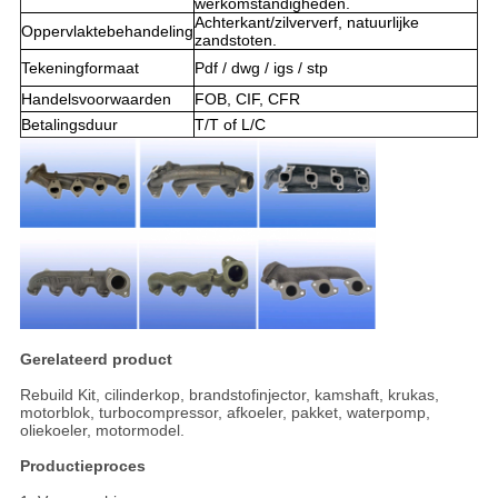
werkomstandigheden.
Achterkant/zilververf, natuurlijke
Oppervlaktebehandeling
zandstoten.
Tekeningformaat
Pdf / dwg / igs / stp
Handelsvoorwaarden
FOB, CIF, CFR
Betalingsduur
T/T of L/C
Gerelateerd product
Rebuild Kit, cilinderkop, brandstofinjector, kamshaft, krukas,
motorblok, turbocompressor, afkoeler, pakket, waterpomp,
oliekoeler, motormodel.
Productieproces