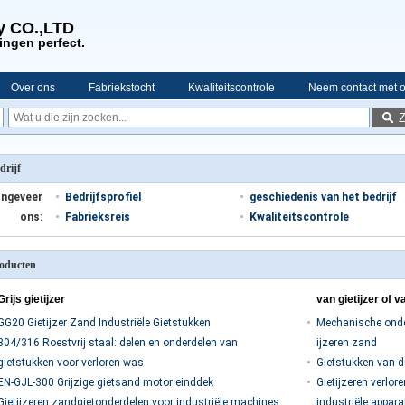
y CO.,LTD
ingen perfect.
Over ons
Fabriekstocht
Kwaliteitscontrole
Neem contact met 
drijf
ngeveer
Bedrijfsprofiel
geschiedenis van het bedrijf
ons:
Fabrieksreis
Kwaliteitscontrole
oducten
Grijs gietijzer
van gietijzer of v
GG20 Gietijzer Zand Industriële Gietstukken
Mechanische onder
304/316 Roestvrij staal: delen en onderdelen van
ijzeren zand
gietstukken voor verloren was
Gietstukken van d
EN-GJL-300 Grijzige gietsand motor einddek
Gietijzeren verlo
Gietijzeren zandgietonderdelen voor industriële machines
industriële appara