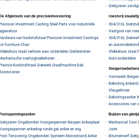
Gietijzeren zandgi
De Afgietsels van de precisieinvestering
roestvrij staalafg
Precision Investment Casting Steel Parts voor industriële
304/316L Gietstuk
apparatuur
Vastgooi van roes
Hardware van koolstofstaal Precision Investment Castings
304/316L Gietwerk 
for Furniture Chair
en automobielond
Vlekkeloze staal verloren was onderdelen Gietdiensten
Vlekkeloos staal 
Mechanische voertuigtoebehoren
Auto-onderdelen
Precisie Koolstofstaal Gietwerk Graafmachine Bak
Steigertoebehor
Accessoires
Vormwerk Steiger
Bekisting Ankers
Vleugelmoer
Bekistingsanker 
Accessoires van s
Postspanningsanker
Buizen van gietij
Gietijzeren Ongebonden Voorgespannen Naspan Ankerplaat
Mechanical Cast I
Voorgespannen ankerkop ronde gat anker en wig
Joint
Post-Tensioning Ongebonden Systeem Monostrand Anker
Bitumenverf Gieti