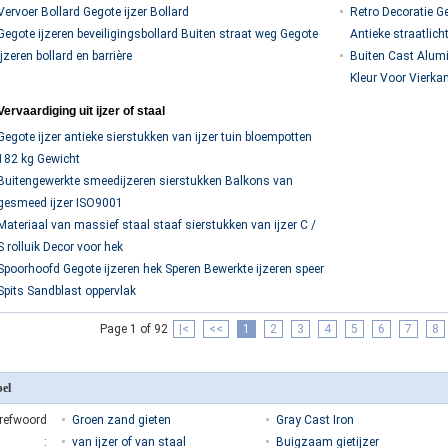
Vervoer Bollard Gegote ijzer Bollard
Retro Decoratie Ge
Gegote ijzeren beveiligingsbollard Buiten straat weg Gegote
Antieke straatlich
ijzeren bollard en barrière
Buiten Cast Alum
Kleur Voor Vierka
Vervaardiging uit ijzer of staal
Gegote ijzer antieke sierstukken van ijzer tuin bloempotten
182 kg Gewicht
Buitengewerkte smeedijzeren sierstukken Balkons van
gesmeed ijzer ISO9001
Materiaal van massief staal staaf sierstukken van ijzer C /
S rolluik Decor voor hek
Spoorhoofd Gegote ijzeren hek Speren Bewerkte ijzeren speer
Spits Sandblast oppervlak
Page 1 of 92
|<
<<
1
2
3
4
5
6
7
8
bel
refwoord
Groen zand gieten
Gray Cast Iron
:
van ijzer of van staal
Buigzaam gietijzer