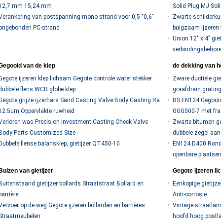
12,7 mm 15,24 mm
Solid Plug MJ Sol
Verankering van postspanning mono strand voor 0,5 "0,6"
Zwarte schilderku
ongebonden PC-strand
buigzaam ijzeren 
Union 12" x 4" gi
verbindingsbehor
Gegooid van de klep
de dekking van h
Gegote ijzeren klep lichaam Gegote controle water stekker
Zware ductiele gi
dubbele flens WCB globe klep
graafdrain gratin
Gegote grijze ijzerhars Sand Casting Valve Body Casting Ra
BS EN124 Gegooide
12.5um Oppervlakte ruwheid
GGG500-7 met fra
Verloren was Precision Investment Casting Check Valve
Zwarte bitumen ge
Body Parts Customized Size
dubbele zegel aan
Dubbele flense balansklep, gietijzer QT450-10
EN124 D400 Ronde
openbare plaatse
Buizen van gietijzer
Gegote ijzeren li
Buitenstaand gietijzer bollards Straatstraat Bollard en
Eenkopige gietijze
barrière
Anti-corrosie
Vervoer op de weg Gegote ijzeren bollarden en barrières
Vintage straatlamp
Straatmeubelen
hoofd hoog post