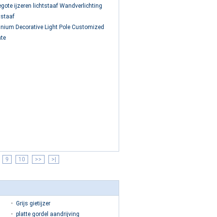
gote ijzeren lichtstaaf Wandverlichting
tstaaf
inium Decorative Light Pole Customized
nte
9
10
>>
>|
Grijs gietijzer
platte gordel aandrijving