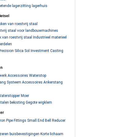
etende lagerzitting lagerhuis
ietsel
ken van roestvrij staal
tvrij staal voor landbouwmachines
van roestvrij staal Industrieel materieel
erdelen
Precision Silica Sol Investment Casting
en
werk Accessoires Waterstop
tang Systeem Accessoires Ankerstang
Waterstopper Moer
talen bekisting Gegote wigklem
zer
ron Pipe Fittings Small End Bell Reducer
jzeren buisbevestigingen Korte lichaam