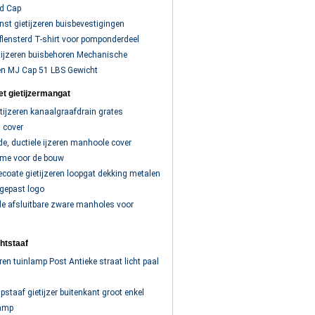
id Cap
nst gietijzeren buisbevestigingen
flensterd T-shirt voor pomponderdeel
etijzeren buisbehoren Mechanische
en MJ Cap 51 LBS Gewicht
et gietijzermangat
etijzeren kanaalgraafdrain grates
g cover
, ductiele ijzeren manhoole cover
me voor de bouw
coate gietijzeren loopgat dekking metalen
gepast logo
 afsluitbare zware manholes voor
n
chtstaaf
ren tuinlamp Post Antieke straat licht paal
staaf gietijzer buitenkant groot enkel
lamp