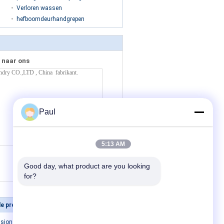
Verloren wassen
hefboomdeurhandgrepen
 naar ons
Paul
5:13 AM
(
0
/ 3000)
Good day, what product are you looking 
for?
De Afgietsels van de precisieinvestering
Neem contact met ons op
ision
Neem contact met