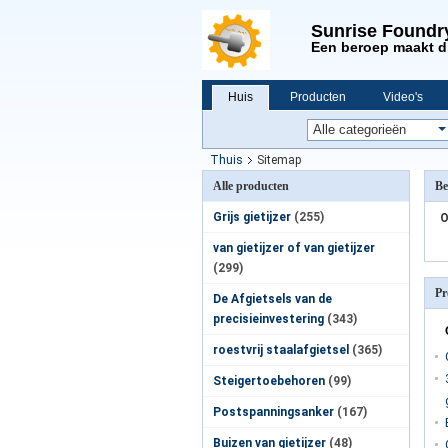
Sunrise Foundr
Een beroep maakt d
Huis
Producten
Video's
Nieuws
Thuis
Sitemap
Alle producten
Be
Grijs gietijzer
(255)
O
van gietijzer of van gietijzer
(299)
Pr
De Afgietsels van de
precisieinvestering
(343)
roestvrij staalafgietsel
(365)
Steigertoebehoren
(99)
Postspanningsanker
(167)
Buizen van gietijzer
(48)