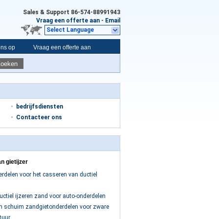
Sales & Support
86-574-88991943
Vraag een offerte aan
-
Email
Select Language
ons op
Vraag een offerte aan
Zoeken
bedrijfsdiensten
Contacteer ons
an gietijzer
delen voor het casseren van ductiel
uctiel ijzeren zand voor auto-onderdelen
ren schuim zandgietonderdelen voor zware
tuur