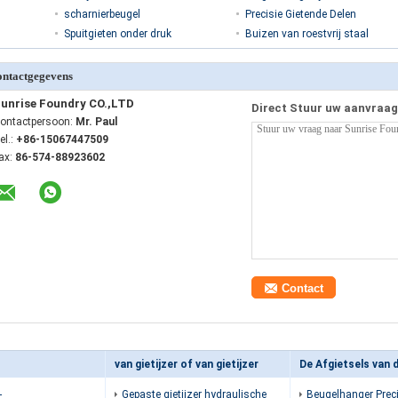
scharnierbeugel
Precisie Gietende Delen
Spuitgieten onder druk
Buizen van roestvrij staal
ntactgegevens
unrise Foundry CO.,LTD
Direct Stuur uw aanvraag
ontactpersoon:
Mr. Paul
el.:
+86-15067447509
ax:
86-574-88923602
van gietijzer of van gietijzer
-
Gepaste gietijzer hydraulische
Beugelhanger Prec