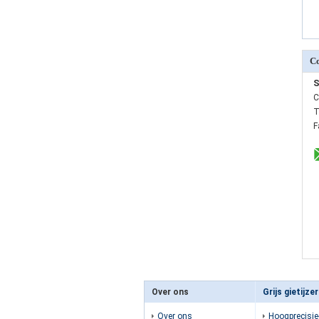
Co
S
C
T
F
Over ons
Grijs gietijzer
Over ons
Hoogprecisie