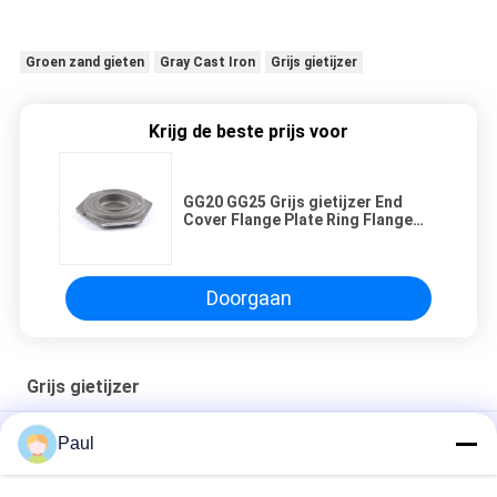
Groen zand gieten
Gray Cast Iron
Grijs gietijzer
Krijg de beste prijs voor
GG20 GG25 Grijs gietijzer End
Cover Flange Plate Ring Flange
Giet
Doorgaan
Grijs gietijzer
EN-GJL-300 Grijzige gietsand motor einddek
Paul
Gietijzeren zandgietonderdelen voor industriële machines