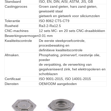
Standaard
ISO, EN, DIN, AISI, ASTM, JIS, GB
Castingproces
Groen zand gieten, hars zand gieten,
gewisseld staal
gietwerk en gietwerk voor siliciumzolen
Tolerantie
ISO 8062 CT5-CT9
Ruwheid
Ra3.2-Ra12.5
CNC-machines
12 sets MC- en 20 sets CNC-draaiblokken
Bewerkingsvermogen
0.01 mm
Kwaliteitscontrole
De eerste steekproefcontrole,
procesbewaking en
definitieve kwaliteitscontrole
Afmaken.
Phosphating, primerverf, roestvrije olie,
poeder
de verpakking, de verwerking van
gegalvaniseerd zink, het elektropoleren en
schotblazen
Certificaat
ISO 9001-2015, ISO 14001-2015
Diensten
OEM/ODM aangeboden