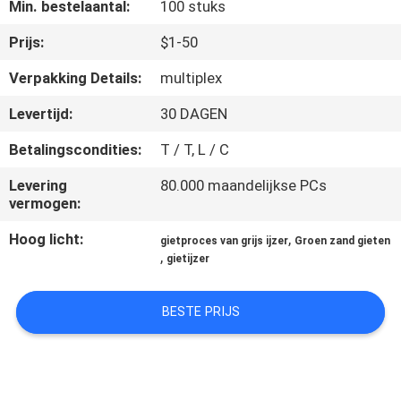
KWALITEITSCONTROLE
Min. bestelaantal:
100 stuks
Prijs:
$1-50
NEEM
Verpakking Details:
multiplex
CONTACT
Levertijd:
30 DAGEN
MET
Betalingscondities:
T / T, L / C
ONS
OP
Levering
80.000 maandelijkse PCs
vermogen:
Hoog licht:
,
NIEUWS
gietproces van grijs ijzer
Groen zand gieten
,
gietijzer
VRAAG
BESTE PRIJS
EEN
OFFERTE