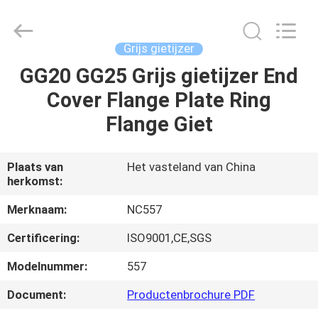
Sunrise
Foundry
CO.,LTD.
All
Rights
Grijs gietijzer
Reserved.
GG20 GG25 Grijs gietijzer End
HUIS
Cover Flange Plate Ring
PRODUCTEN
Flange Giet
VIDEO'S
Plaats van
Het vasteland van China
herkomst:
OVER
Merknaam:
NC557
ONS
Certificering:
ISO9001,CE,SGS
Modelnummer:
557
FABRIEKSTOCHT
Document:
Productenbrochure PDF