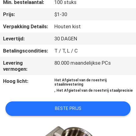
KWALITEITSCONTROLE
Min. bestelaantal:
100 stuks
Prijs:
$1-30
NEEM
Verpakking Details:
Houten kist
CONTACT
Levertijd:
30 DAGEN
MET
Betalingscondities:
T / T, L / C
ONS
OP
Levering
80.000 maandelijkse PCs
vermogen:
Hoog licht:
Het Afgietsel van de roestvrij
NIEUWS
staalinvestering
,
Het Afgietsel van de roestvrij staalprecisie
VRAAG
BESTE PRIJS
EEN
OFFERTE