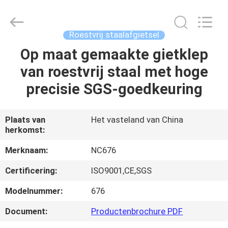
Sunrise
Foundry
CO.,LTD.
All
Rights
Roestvrij staalafgietsel
Reserved.
Op maat gemaakte gietklep
HUIS
van roestvrij staal met hoge
PRODUCTEN
precisie SGS-goedkeuring
VIDEO'S
Plaats van
Het vasteland van China
herkomst:
OVER
Merknaam:
NC676
ONS
Certificering:
ISO9001,CE,SGS
Modelnummer:
676
FABRIEKSTOCHT
Document:
Productenbrochure PDF