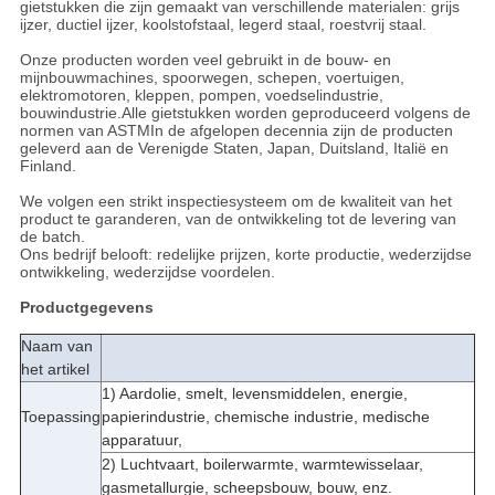
gietstukken die zijn gemaakt van verschillende materialen: grijs
ijzer, ductiel ijzer, koolstofstaal, legerd staal, roestvrij staal.
Onze producten worden veel gebruikt in de bouw- en
mijnbouwmachines, spoorwegen, schepen, voertuigen,
elektromotoren, kleppen, pompen, voedselindustrie,
bouwindustrie.Alle gietstukken worden geproduceerd volgens de
normen van ASTMIn de afgelopen decennia zijn de producten
geleverd aan de Verenigde Staten, Japan, Duitsland, Italië en
Finland.
We volgen een strikt inspectiesysteem om de kwaliteit van het
product te garanderen, van de ontwikkeling tot de levering van
de batch.
Ons bedrijf belooft: redelijke prijzen, korte productie, wederzijdse
ontwikkeling, wederzijdse voordelen.
Productgegevens
Naam van
het artikel
1) Aardolie, smelt, levensmiddelen, energie,
Toepassing
papierindustrie, chemische industrie, medische
apparatuur,
2) Luchtvaart, boilerwarmte, warmtewisselaar,
gasmetallurgie, scheepsbouw, bouw, enz.