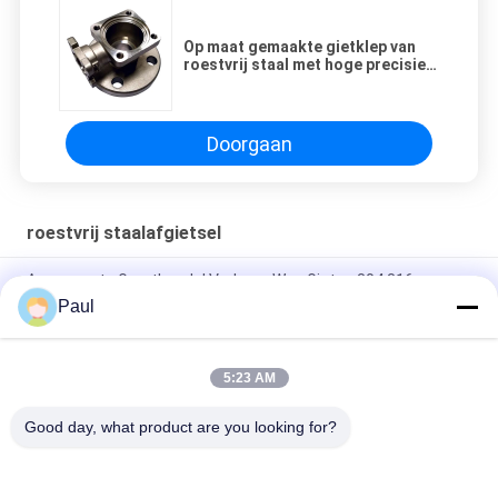
Op maat gemaakte gietklep van
roestvrij staal met hoge precisie
SGS-goedkeuring
Doorgaan
roestvrij staalafgietsel
Aangepaste Groothandel Verloren Was Gieten 304 316
Roestvrij Staal Metaal Precisie Gieten Onderdelen
Paul
Hoogprecisie-investeringsgieten van roestvrij staal
5:23 AM
304 316 Roestvrij staal, met een vermogen van niet meer dan
50 W, voor gietinstallaties
Good day, what product are you looking for?
populaire categorieën
Alle