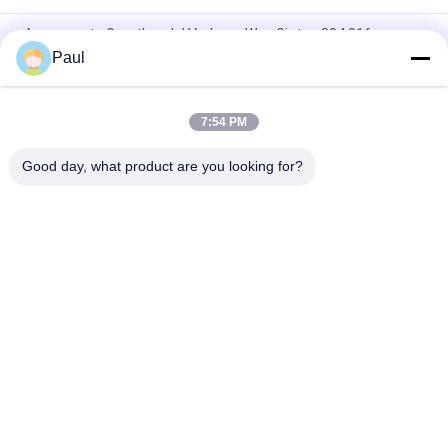
Aangepaste Groothandel Verloren Was Gieten 304 316
Roestvrij Staal Metaal Precisie Gieten Onderdelen
Paul
Hoogprecisie-investeringsgieten van roestvrij staal
7:54 PM
304 316 Roestvrij staal, met een vermogen van niet meer dan
50 W, voor gietinstallaties
Good day, what product are you looking for?
populaire categorieën
Alle
Van Gietijzer Of Van 
Grijs Gietijzer
Gietijzer
De Afgietsels Van 
Roestvrij 
De 
Staalafgietsel
Precisieinvestering
Steigertoebehoren
Postspanningsanker