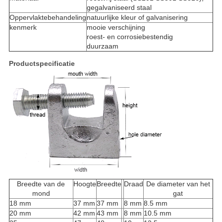
gegalvaniseerd staal
Oppervlaktebehandeling
natuurlijke kleur of galvanisering
kenmerk
mooie verschijning
roest- en corrosiebestendig
duurzaam
Productspecificatie
Breedte van de
Hoogte
Breedte
Draad
De diameter van het
mond
gat
18 mm
37 mm
37 mm
8 mm
8.5 mm
20 mm
42 mm
43 mm
8 mm
10.5 mm