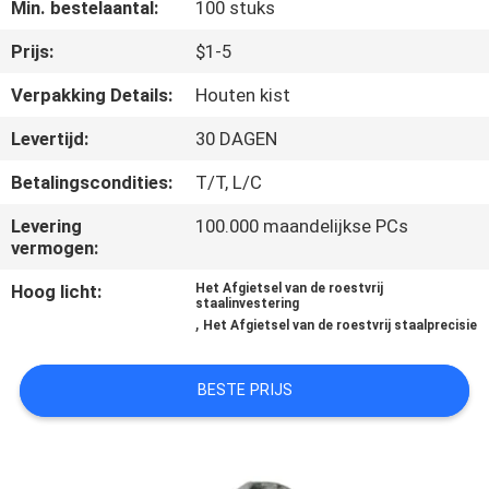
KWALITEITSCONTROLE
Min. bestelaantal:
100 stuks
Prijs:
$1-5
NEEM
Verpakking Details:
Houten kist
CONTACT
Levertijd:
30 DAGEN
MET
Betalingscondities:
T/T, L/C
ONS
OP
Levering
100.000 maandelijkse PCs
vermogen:
Hoog licht:
Het Afgietsel van de roestvrij
NIEUWS
staalinvestering
,
Het Afgietsel van de roestvrij staalprecisie
VRAAG
BESTE PRIJS
EEN
OFFERTE