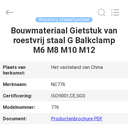
Sunrise
Foundry
CO.,LTD.
All
Rights
Roestvrij staalafgietsel
Reserved.
Bouwmateriaal Gietstuk van
HUIS
roestvrij staal G Balkclamp
PRODUCTEN
M6 M8 M10 M12
VIDEO'S
Plaats van
Het vasteland van China
herkomst:
OVER
Merknaam:
NC776
ONS
Certificering:
ISO9001,CE,SGS
Modelnummer:
776
FABRIEKSTOCHT
Document:
Productenbrochure PDF