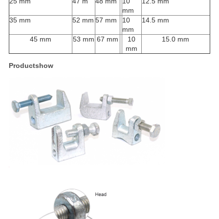
25 mm
47 m
48 mm
10
12.5 mm
mm
35 mm
52 mm
57 mm
10
14.5 mm
mm
45 mm
53 mm
67 mm
10
15.0 mm
mm
Productshow