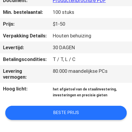
Document:
Productenbrochure PDF
KWALITEITSCONTROLE
Min. bestelaantal:
100 stuks
NEEM
Prijs:
$1-50
CONTACT
Verpakking Details:
Houten behuizing
MET
Levertijd:
30 DAGEN
ONS
Betalingscondities:
T / T, L / C
OP
Levering
80.000 maandelijkse PCs
vermogen:
NIEUWS
Hoog licht:
,
het afgietsel van de staalinvestering
investeringen en precisie gieten
VRAAG
EEN
BESTE PRIJS
OFFERTE