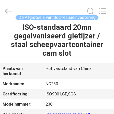
Sunrise
Foundry
CO.,LTD.
All
Rights
De Afgietsels van de precisieinvestering
Reserved.
ISO-standaard 20mn
HUIS
gegalvaniseerd gietijzer /
PRODUCTEN
staal scheepvaartcontainer
cam slot
VIDEO'S
Plaats van
Het vasteland van China
herkomst:
OVER
ONS
Merknaam:
NC230
Certificering:
ISO9001,CE,SGS
FABRIEKSTOCHT
Modelnummer:
230