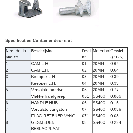
Specificaties Container deur slot
Nee, dat is
Beschrijving
Deel
Materiaal
Gewicht
niet zo.
nr.
((KGS)
1
CAM L.H.
01
20MN
0.64
2
CAM L.H.
02
20MN
0.64
3
Keepper L.H.
03
20MN
0.39
4
Keepper L.H.
04
20MN
0.39
5
Vervalste handvat
05
20MN
0.77
Vlakke handgreep
051
SS400
0.866
6
HANDLE HUB
06
SS400
0.15
7
Vervalste vangsten
07
SS400
0.086
FLAG RETENER VANG
071
SS400
0.08
8
GESMEDEN
08
SS400
0.224
BESLAGPLAAT