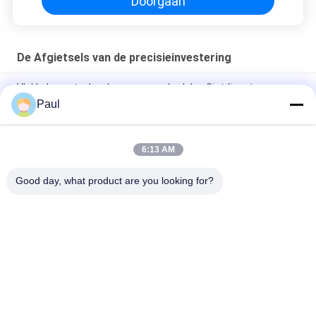
Doorgaan
De Afgietsels van de precisieinvestering
Vlekkeloze staal verloren was onderdelen Gietdiensten
Mechanische voertuigtoebehoren
Paul
Precisie Koolstofstaal Gietwerk Graafmachine Bak
Accessoires
6:13 AM
Verwerkingsmachines voor het gieten van koolstofstaal
Good day, what product are you looking for?
populaire categorieën
Alle
Van Gietijzer Of Van 
Grijs Gietijzer
Gietijzer
De Afgietsels Van 
Roestvrij 
De 
Staalafgietsel