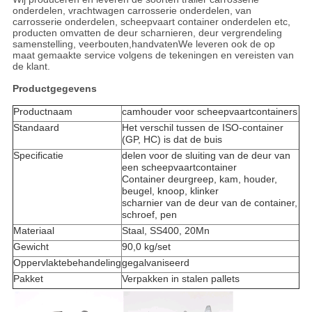
onderdelen, vrachtwagen carrosserie onderdelen, van
carrosserie onderdelen, scheepvaart container onderdelen etc,
producten omvatten de deur scharnieren, deur vergrendeling
samenstelling, veerbouten,handvatenWe leveren ook de op
maat gemaakte service volgens de tekeningen en vereisten van
de klant.
Productgegevens
Productnaam
camhouder voor scheepvaartcontainers
Standaard
Het verschil tussen de ISO-container
(GP, HC) is dat de buis
Specificatie
delen voor de sluiting van de deur van
een scheepvaartcontainer
Container deurgreep, kam, houder,
beugel, knoop, klinker
scharnier van de deur van de container,
schroef, pen
Materiaal
Staal, SS400, 20Mn
Gewicht
90,0 kg/set
Oppervlaktebehandeling
gegalvaniseerd
Pakket
Verpakken in stalen pallets