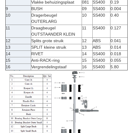
Vlakke behuizingsplaat
081
SS400
0.19
9
BUSH
09
SS400
0.004
10
Dragerbeugel
10
SS400
0.40
OUTERLARG
11
Draagbeugel
11
SS400
0.127
OUTSTAANDER KLEIN
12
Splits grote struik
12
ABS
0.041
13
SPLIT kleine struik
13
ABS
0.014
14
RIVET
14
SS400
0.018
15
Anti-RACK-ring
15
SS400
0.055
16
Vergrendelingstaaf
16
SS400
5.80