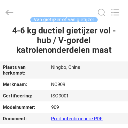
Sunrise
Foundry
CO.,LTD.
All
Rights
Van gietijzer of van gietijzer
Reserved.
4-6 kg ductiel gietijzer vol -
HUIS
hub / V-gordel
PRODUCTEN
katrolenonderdelen maat
VIDEO'S
Plaats van
Ningbo, China
herkomst:
OVER
Merknaam:
NC909
ONS
Certificering:
ISO9001
Modelnummer:
909
FABRIEKSTOCHT
Document:
Productenbrochure PDF