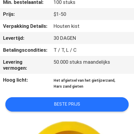
KWALITEITSCONTROLE
Min. bestelaantal:
100 stuks
Prijs:
$1-50
NEEM
Verpakking Details:
Houten kist
CONTACT
Levertijd:
30 DAGEN
MET
Betalingscondities:
T / T, L / C
ONS
OP
Levering
50.000 stuks maandelijks
vermogen:
Hoog licht:
,
NIEUWS
Het afgietsel van het gietijzerzand
Hars zand gieten
VRAAG
BESTE PRIJS
EEN
OFFERTE