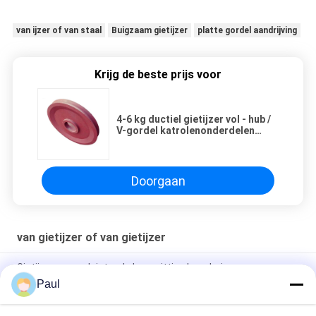
van ijzer of van staal
Buigzaam gietijzer
platte gordel aandrijving
Krijg de beste prijs voor
4-6 kg ductiel gietijzer vol - hub /
V-gordel katrolenonderdelen
maat
Doorgaan
van gietijzer of van gietijzer
Gietijzeren zandgietende lagerzitting lagerhuis
Paul
Ductiel IJzer Zandgieten Afvoer Toegewezen Sleufroosters
Kolkroosters