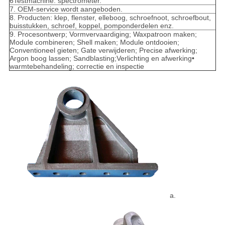
6Testmachine: spectrometer.
7. OEM-service wordt aangeboden.
8. Producten: klep, flenster, elleboog, schroefnoot, schroefbout,
buisstukken, schroef, koppel, pomponderdelen enz.
9. Procesontwerp; Vormvervaardiging; Waxpatroon maken;
Module combineren; Shell maken; Module ontdooien;
Conventioneel gieten; Gate verwijderen; Precise afwerking;
Argon boog lassen; Sandblasting;Verlichting en afwerking•
warmtebehandeling; correctie en inspectie
a.