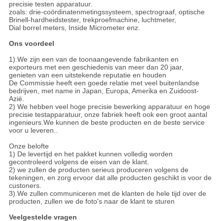
precisie testen apparatuur.
zoals: drie-coördinatenmetingssysteem, spectrograaf, optische
Brinell-hardheidstester, trekproefmachine, luchtmeter,
Dial borrel meters, Inside Micrometer enz.
Ons voordeel
1).We zijn een van de toonaangevende fabrikanten en
exporteurs met een geschiedenis van meer dan 20 jaar,
genieten van een uitstekende reputatie en houden
De Commissie heeft een goede relatie met veel buitenlandse
bedrijven, met name in Japan, Europa, Amerika en Zuidoost-
Azië.
2) We hebben veel hoge precisie bewerking apparatuur en hoge
precisie testapparatuur, onze fabriek heeft ook een groot aantal
ingenieurs.We kunnen de beste producten en de beste service
voor u leveren..
Onze belofte
1) De levertijd en het pakket kunnen volledig worden
gecontroleerd volgens de eisen van de klant.
2) we zullen de producten serieus produceren volgens de
tekeningen, en zorg ervoor dat alle producten geschikt is voor de
custoners.
3).We zullen communiceren met de klanten de hele tijd over de
producten, zullen we de foto's naar de klant te sturen
Veelgestelde vragen