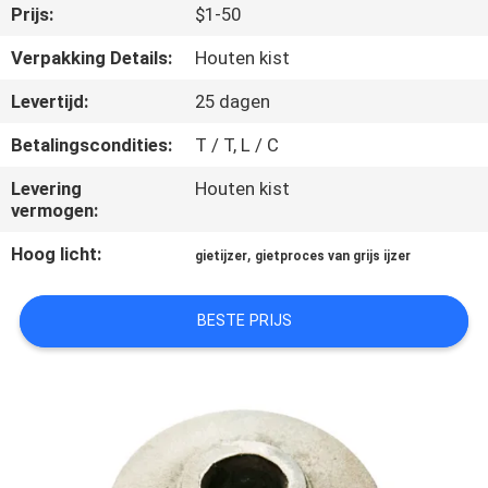
KWALITEITSCONTROLE
Prijs:
$1-50
Verpakking Details:
Houten kist
NEEM
Levertijd:
25 dagen
CONTACT
Betalingscondities:
T / T, L / C
MET
ONS
Levering
Houten kist
vermogen:
OP
Hoog licht:
,
gietijzer
gietproces van grijs ijzer
NIEUWS
BESTE PRIJS
VRAAG
EEN
OFFERTE