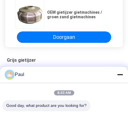
OEM gietijzer gietmachines /
groen zand gietmachines
Doorgaan
Grijs gietijzer
EN-GJL-300 Grijzige gietsand motor einddek
Paul
Gietijzeren zandgietonderdelen voor industriële machines
8:43 AM
Opleggeronderstel Onderdelen Bladveer Voor Achter
Veerophanging
Good day, what product are you looking for?
populaire categorieën
Alle