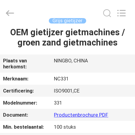
Sunrise
Foundry
CO.,LTD.
All
Rights
Grijs gietijzer
Reserved.
OEM gietijzer gietmachines /
HUIS
groen zand gietmachines
PRODUCTEN
Plaats van
NINGBO, CHINA
herkomst:
VIDEO'S
Merknaam:
NC331
OVER
Certificering:
ISO9001,CE
ONS
Modelnummer:
331
Document:
Productenbrochure PDF
FABRIEKSTOCHT
Min. bestelaantal:
100 stuks