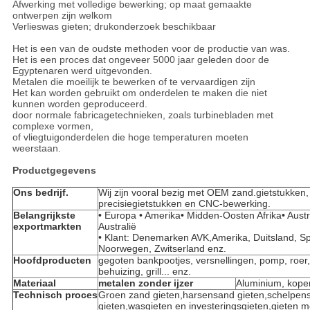
Afwerking met volledige bewerking; op maat gemaakte
ontwerpen zijn welkom
Verlieswas gieten; drukonderzoek beschikbaar
Het is een van de oudste methoden voor de productie van was.
Het is een proces dat ongeveer 5000 jaar geleden door de
Egyptenaren werd uitgevonden.
Metalen die moeilijk te bewerken of te vervaardigen zijn
Het kan worden gebruikt om onderdelen te maken die niet
kunnen worden geproduceerd.
door normale fabricagetechnieken, zoals turbinebladen met
complexe vormen,
of vliegtuigonderdelen die hoge temperaturen moeten
weerstaan.
Productgegevens
Ons bedrijf.
Wij zijn vooral bezig met OEM zand.
gietstukken,
precisiegietstukken en CNC-bewerking.
Belangrijkste
• Europa • Amerika• Midden-Oosten Afrika• Austra
exportmarkten
Australië
• Klant: Denemarken AVK,Amerika, Duitsland, Spa
Noorwegen, Zwitserland enz.
Hoofdproducten
gegoten bankpootjes, versnellingen, pomp, roer,
behuizing, grill... enz.
Materiaal
metalen zonder ijzer
Aluminium, koper
Technisch proces
Groen zand gieten,harsensand gieten,schelpen
gieten,wasgieten en investeringsgieten,gieten m