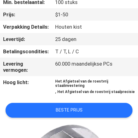
KWALITEITSCONTROLE
Min. bestelaantal:
100 stuks
Prijs:
$1-50
NEEM
Verpakking Details:
Houten kist
CONTACT
Levertijd:
25 dagen
MET
Betalingscondities:
T / T, L / C
ONS
OP
Levering
60.000 maandelijkse PCs
vermogen:
Hoog licht:
Het Afgietsel van de roestvrij
NIEUWS
staalinvestering
,
Het Afgietsel van de roestvrij staalprecisie
VRAAG
BESTE PRIJS
EEN
OFFERTE