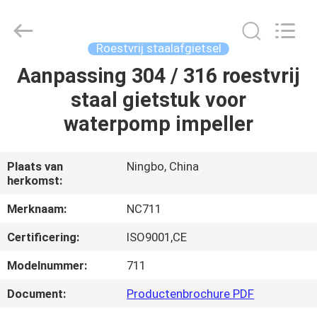
Sunrise
Foundry
CO.,LTD.
All
Rights
Roestvrij staalafgietsel
Reserved.
Aanpassing 304 / 316 roestvrij
HUIS
staal gietstuk voor
PRODUCTEN
waterpomp impeller
VIDEO'S
Plaats van
Ningbo, China
herkomst:
OVER
Merknaam:
NC711
ONS
Certificering:
ISO9001,CE
Modelnummer:
711
FABRIEKSTOCHT
Document:
Productenbrochure PDF