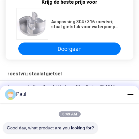
Krijg de beste prijs voor
Aanpassing 304 / 316 roestvrij
staal gietstuk voor waterpomp
impeller
Doorgaan
roestvrij staalafgietsel
Aangepaste Groothandel Verloren Was Gieten 304 316
Roestvrij Staal Metaal Precisie Gieten Onderdelen
Paul
Hoogprecisie-investeringsgieten van roestvrij staal
6:49 AM
304 316 Roestvrij staal, met een vermogen van niet meer dan
50 W, voor gietinstallaties
Good day, what product are you looking for?