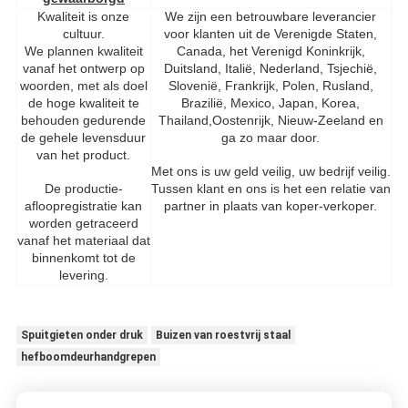
Kwaliteit is onze
We zijn een betrouwbare leverancier
cultuur.
voor klanten uit de Verenigde Staten,
We plannen kwaliteit
Canada, het Verenigd Koninkrijk,
vanaf het ontwerp op
Duitsland, Italië, Nederland, Tsjechië,
woorden, met als doel
Slovenië, Frankrijk, Polen, Rusland,
de hoge kwaliteit te
Brazilië, Mexico, Japan, Korea,
behouden gedurende
Thailand,Oostenrijk, Nieuw-Zeeland en
de gehele levensduur
ga zo maar door.
van het product.
Met ons is uw geld veilig, uw bedrijf veilig.
De productie-
Tussen klant en ons is het een relatie van
afloopregistratie kan
partner in plaats van koper-verkoper.
worden getraceerd
vanaf het materiaal dat
binnenkomt tot de
levering.
Spuitgieten onder druk
Buizen van roestvrij staal
hefboomdeurhandgrepen