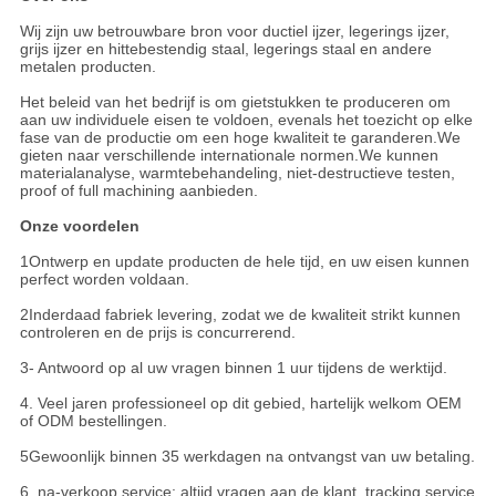
Wij zijn uw betrouwbare bron voor ductiel ijzer, legerings ijzer,
grijs ijzer en hittebestendig staal, legerings staal en andere
metalen producten.
Het beleid van het bedrijf is om gietstukken te produceren om
aan uw individuele eisen te voldoen, evenals het toezicht op elke
fase van de productie om een hoge kwaliteit te garanderen.We
gieten naar verschillende internationale normen.We kunnen
materialanalyse, warmtebehandeling, niet-destructieve testen,
proof of full machining aanbieden.
Onze voordelen
1Ontwerp en update producten de hele tijd, en uw eisen kunnen
perfect worden voldaan.
2Inderdaad fabriek levering, zodat we de kwaliteit strikt kunnen
controleren en de prijs is concurrerend.
3- Antwoord op al uw vragen binnen 1 uur tijdens de werktijd.
4. Veel jaren professioneel op dit gebied, hartelijk welkom OEM
of ODM bestellingen.
5Gewoonlijk binnen 35 werkdagen na ontvangst van uw betaling.
6..na-verkoop service: altijd vragen aan de klant, tracking service