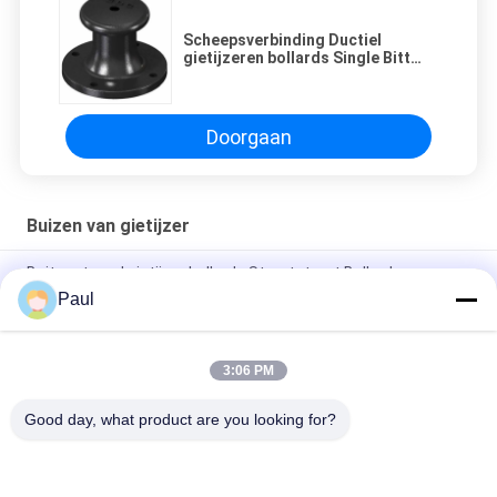
Scheepsverbinding Ductiel
gietijzeren bollards Single Bitt
Deck Bollard Legacy type
Doorgaan
Buizen van gietijzer
Buitenstaand gietijzer bollards Straatstraat Bollard en
barrière
Paul
Vervoer op de weg Gegote ijzeren bollarden en barrières
Straatmeubelen
3:06 PM
Vervoer Bollard Gegote ijzer Bollard
Good day, what product are you looking for?
populaire categorieën
Alle