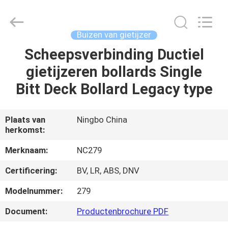
Sunrise
Foundry
CO.,LTD.
All
Rights
Buizen van gietijzer
Reserved.
Scheepsverbinding Ductiel
HUIS
gietijzeren bollards Single
PRODUCTEN
Bitt Deck Bollard Legacy type
VIDEO'S
Plaats van
Ningbo China
herkomst:
OVER
Merknaam:
NC279
ONS
Certificering:
BV, LR, ABS, DNV
Modelnummer:
279
FABRIEKSTOCHT
Document:
Productenbrochure PDF