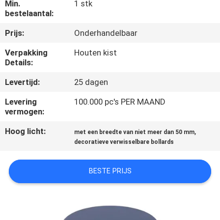
KWALITEITSCONTROLE
Min.
1 stk
bestelaantal:
Prijs:
Onderhandelbaar
NEEM
CONTACT
Verpakking
Houten kist
Details:
MET
Levertijd:
25 dagen
ONS
OP
Levering
100.000 pc's PER MAAND
vermogen:
Hoog licht:
,
NIEUWS
met een breedte van niet meer dan 50 mm
decoratieve verwisselbare bollards
VRAAG
BESTE PRIJS
EEN
OFFERTE