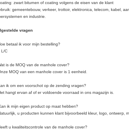
coating: zwart bitumen of coating volgens de eisen van de klant
bruik: gemeentebouw, verkeer, trottoir, elektronica, telecom, kabel, aar
oersystemen en industrie.
lgestelde vragen
Hoe betaal ik voor mijn bestelling?
, L/C
Wat is de MOQ van de manhole cover?
Onze MOQ van een manhole cover is 1 eenheid.
Kan ik om een voorschot op de zending vragen?
Het hangt ervan af of er voldoende voorraad in ons magazijn is.
Kan ik mijn eigen product op maat hebben?
Natuurlijk, u producten kunnen klant bijvoorbeeld kleur, logo, ontwerp, m
Heeft u kwaliteitscontrole van de manhole cover?