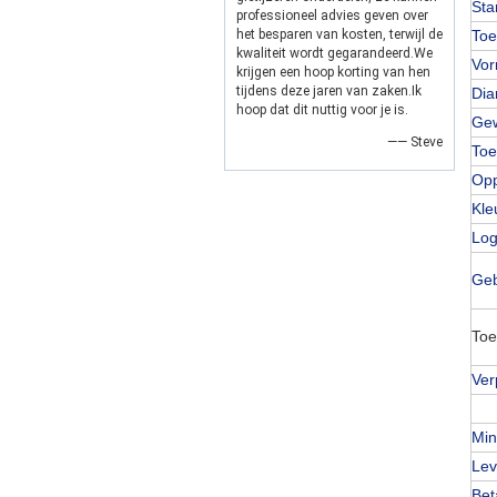
Sta
professioneel advies geven over
het besparen van kosten, terwijl de
Toe
kwaliteit wordt gegarandeerd.We
Vo
krijgen een hoop korting van hen
tijdens deze jaren van zaken.Ik
Dia
hoop dat dit nuttig voor je is.
Gew
—— Steve
Toe
Opp
Kle
Log
Geb
Toe
Ver
Min
Lev
Bet