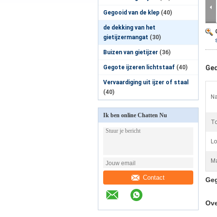
Gegooid van de klep
(40)
de dekking van het
gietijzermangat
(30)
Buizen van gietijzer
(36)
Gegote ijzeren lichtstaaf
(40)
Ged
Vervaardiging uit ijzer of staal
(40)
Na
Ik ben online Chatten Nu
To
Lo
Ma
Contact
Geg
Ove