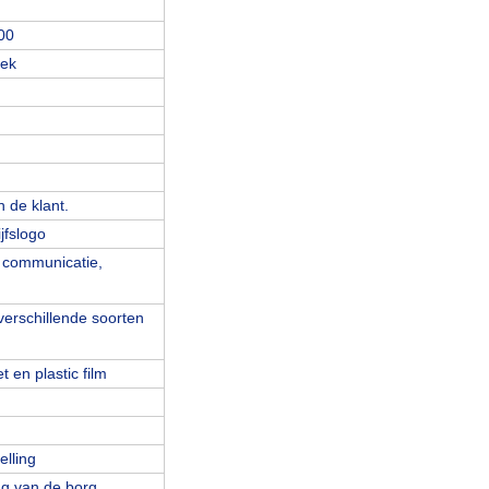
00
oek
n de klant.
jfslogo
 communicatie,
verschillende soorten
 en plastic film
elling
ag van de borg