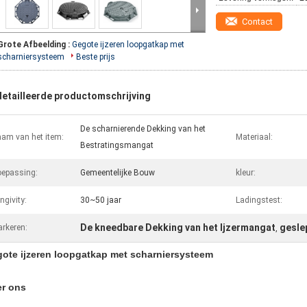
Contact
Grote Afbeelding :
Gegote ijzeren loopgatkap met
scharniersysteem
Beste prijs
etailleerde productomschrijving
De scharnierende Dekking van het
am van het item:
Materiaal:
Bestratingsmangat
epassing:
Gemeentelijke Bouw
kleur:
ngivity:
30~50 jaar
Ladingstest:
De kneedbare Dekking van het Ijzermangat
gesle
rkeren:
,
ote ijzeren loopgatkap met scharniersysteem
r ons