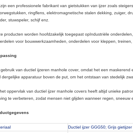
zijn een professionele fabrikant van gietstukken van ijzer zoals steige
orwegstukken, ringflens, elektromagnetische stalen dekking, zuiger, druk
nder, stuwspeler, schijf enz.
e producten worden hoofdzakelijk toegepast op
Industriële onderdelen
erdelen voor bouwwerkzaamheden, onderdelen voor kleppen, treinen
passing
 gebruik van ductiel ijzeren manhole cover, omdat het een maskerend e
l dergelijke apparatuur boven de put, om het ontstaan van stedelijk zw
het oppervlak van ductiel ijzer manhole covers heeft altijd unieke patro
jving te verbeteren, zodat mensen niet glijden wanneer regen, sneeuw 
oductgegevens
eriaal
Ductiel ijzer GGG50; Grijs gietijzer