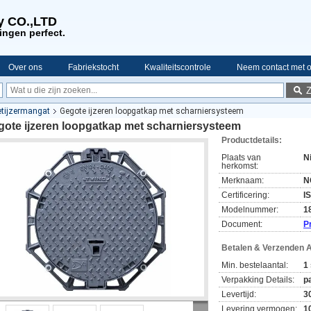
y CO.,LTD
ingen perfect.
Over ons
Fabriekstocht
Kwaliteitscontrole
Neem contact met 
etijzermangat
Gegote ijzeren loopgatkap met scharniersysteem
gote ijzeren loopgatkap met scharniersysteem
Productdetails:
Plaats van
N
herkomst:
Merknaam:
N
Certificering:
I
Modelnummer:
1
Document:
P
Betalen & Verzenden 
Min. bestelaantal:
1
Verpakking Details:
p
Levertijd:
3
Levering vermogen:
1