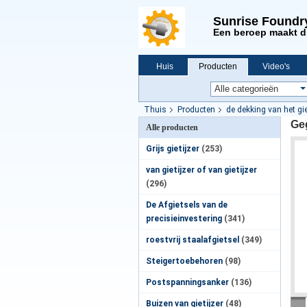
Sunrise Foundr
Een beroep maakt d
Huis
Producten
Video's
Nieuws
Thuis
Producten
de dekking van het gi
Ge
Alle producten
Grijs gietijzer
(253)
van gietijzer of van gietijzer
(296)
De Afgietsels van de
precisieinvestering
(341)
roestvrij staalafgietsel
(349)
Steigertoebehoren
(98)
Postspanningsanker
(136)
Buizen van gietijzer
(48)