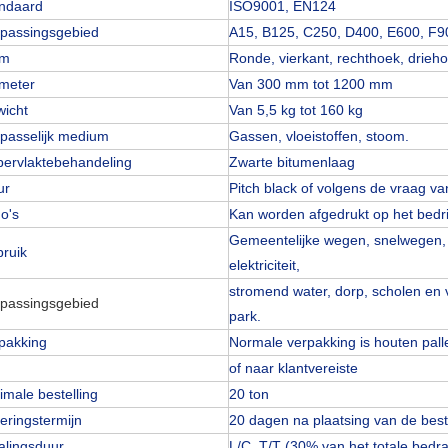
ndaard
ISO9001, EN124
passingsgebied
A15, B125, C250, D400, E600, F9
rm
Ronde, vierkant, rechthoek, drieh
meter
Van 300 mm tot 1200 mm
icht
Van 5,5 kg tot 160 kg
passelijk medium
Gassen, vloeistoffen, stoom.
ervlaktebehandeling
Zwarte bitumenlaag
ur
Pitch black of volgens de vraag va
o's
Kan worden afgedrukt op het bedri
Gemeentelijke wegen, snelwegen,
ruik
elektriciteit,
stromend water, dorp, scholen en 
passingsgebied
park.
pakking
Normale verpakking is houten pallet
of naar klantvereiste
imale bestelling
20 ton
eringstermijn
20 dagen na plaatsing van de best
alingsduur
L/C, T/T (30% van het totale bedr