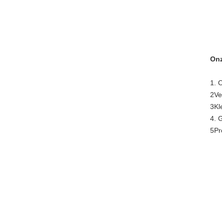
Onz
1. 
2Ve
3Kl
4. 
5Pr