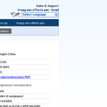
Sales & Support
Vraag een offerte aan
-
Email
Select Language
ons op
Vraag een offerte aan
Zoeken
ingbo China
C181
SO 9001
81
roductenbrochure PDF
Algemene voorwaarden:
 stk
allet of aangepast
0 DAGEN
00.000 pc&#39;s PER MAAND