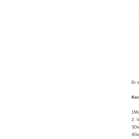
Er 
Ken
1Mat
2. 
3Di
4Ge