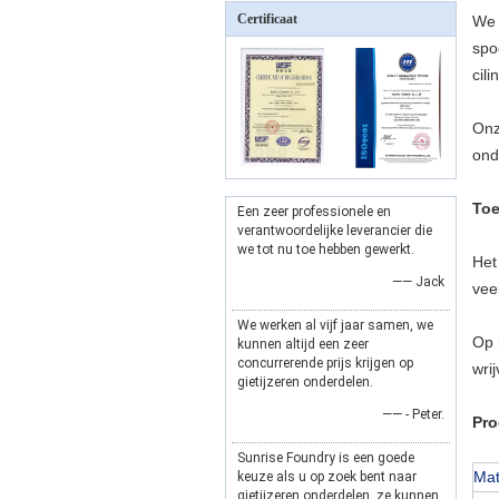
Certificaat
We 
spo
cili
Onz
ond
Toe
Een zeer professionele en
verantwoordelijke leverancier die
we tot nu toe hebben gewerkt.
Het
—— Jack
vee
We werken al vijf jaar samen, we
Op 
kunnen altijd een zeer
concurrerende prijs krijgen op
wri
gietijzeren onderdelen.
—— - Peter.
Pr
Sunrise Foundry is een goede
Mat
keuze als u op zoek bent naar
gietijzeren onderdelen, ze kunnen