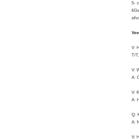
5- 
6Ge
afv
Vee
V: 
T/T
V: 
A: 
V: 
A: 
Q: 
A: 
V: 