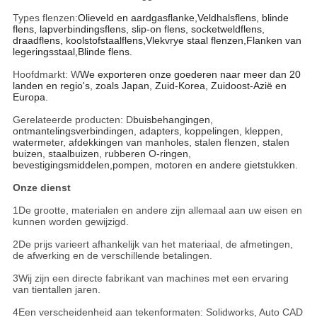
Types flenzen:
Olieveld en aardgasflanke,
Veldhalsflens, blinde
flens, lapverbindingsflens, slip-on flens, socketweldflens,
draadflens, koolstofstaalflens,
Vlekvrye staal flenzen,
Flanken van
legeringsstaal,
Blinde flens.
Hoofdmarkt: W
We exporteren onze goederen naar meer dan 20
landen en regio's, zoals Japan, Zuid-Korea, Zuidoost-Azië en
Europa.
Gerelateerde producten: D
buisbehangingen,
ontmantelingsverbindingen, adapters, koppelingen, kleppen,
watermeter, afdekkingen van manholes, stalen flenzen, stalen
buizen, staalbuizen, rubberen O-ringen,
bevestigingsmiddelen,pompen, motoren en andere gietstukken.
Onze dienst
1De grootte, materialen en andere zijn allemaal aan uw eisen en
kunnen worden gewijzigd.
2De prijs varieert afhankelijk van het materiaal, de afmetingen,
de afwerking en de verschillende betalingen.
3Wij zijn een directe fabrikant van machines met een ervaring
van tientallen jaren.
4Een verscheidenheid aan tekenformaten: Solidworks, Auto CAD