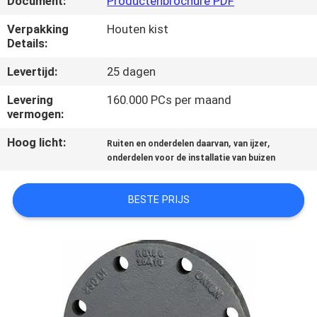
Document:
Productenbrochure PDF
KWALITEITSCONTROLE
Verpakking
Houten kist
Details:
NEEM
Levertijd:
25 dagen
CONTACT
MET
Levering
160.000 PCs per maand
vermogen:
ONS
Hoog licht:
,
,
OP
Ruiten en onderdelen daarvan
van ijzer
onderdelen voor de installatie van buizen
NIEUWS
BESTE PRIJS
VRAAG
EEN
OFFERTE