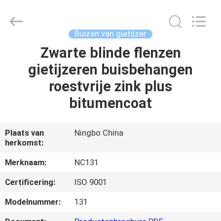
Sunrise
Foundry
CO.,LTD.
All
Rights
Buizen van gietijzer
Reserved.
Zwarte blinde flenzen
HUIS
gietijzeren buisbehangen
PRODUCTEN
roestvrije zink plus
bitumencoat
VIDEO'S
Plaats van
Ningbo China
herkomst:
OVER
ONS
Merknaam:
NC131
Certificering:
ISO 9001
FABRIEKSTOCHT
Modelnummer:
131