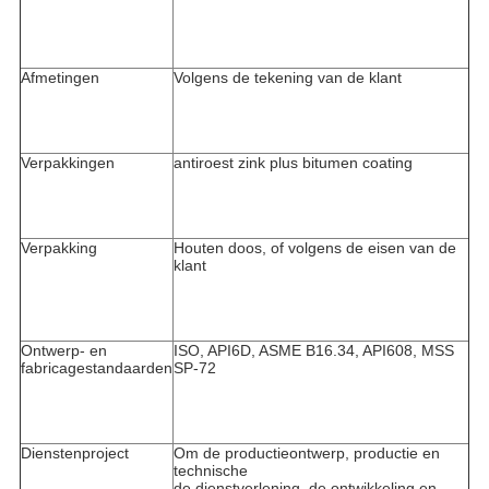
Afmetingen
Volgens de tekening van de klant
Verpakkingen
antiroest zink plus bitumen coating
Verpakking
Houten doos, of volgens de eisen van de
klant
Ontwerp- en
ISO, API6D, ASME B16.34, API608, MSS
fabricagestandaarden
SP-72
Dienstenproject
Om de productieontwerp, productie en
technische
de dienstverlening, de ontwikkeling en