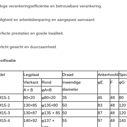
Hoge verankeringsefficiëntie en betrouwbare verankering.
iligheid en arbeidsbesparing en aangepast aanvaard.
rfecte prestaties en goede kwaliteit.
rlicht gewicht en duurzaamheid.
cificatie
del
Legplaat
Draad
Ankerhoofd
Spir
Vierkant
Rond
Inwendige
φE
F
φG
diameter
A × B
φA×B
M15-1
80×20
φ80×20
35
45
48
80
M15-2
130×85
φ135×80
50
83
48
120
M15-3
130×87
φ135 × 85
50
87
48
120
M15-4
140×92
φ137 ×
55
97
48
140