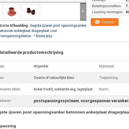
Levertijd:
2
Betalingscondities:
T 
Levering vermogen:
8
Contact
Grote Afbeelding :
Gegote ijzeren post spanningsanker
betonnen ankerplaat dragerplaat voor
voorspanningsbeton
Beste prijs
etailleerde productomschrijving
pe:
Wiganker
Materiaal:
eur:
Zwarte of natuurlijke kleur
Toepassing:
rwante delen:
Anker hoofd, werkende wig, lagerplaat
Norm::
postspanningssysteem
voorgespannen veranker
rkeren:
,
ote ijzeren post spanningsanker betonnen ankerplaat dragerpla
passing