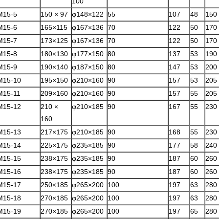
100
M15-5
150 × 97
φ148×122
55
107
48
150
M15-6
165×115
φ167×136
70
122
50
170
M15-7
173×125
φ167×136
70
122
50
170
M15-8
180×130
φ177×150
80
137
53
190
M15-9
190×140
φ187×150
80
147
53
200
M15-10
195×150
φ210×160
90
157
53
205
M15-11
209×160
φ210×160
90
157
55
205
M15-12
210 ×
φ210×185
90
167
55
230
160
M15-13
217×175
φ210×185
90
168
55
230
M15-14
225×175
φ235×185
90
177
58
240
M15-15
238×175
φ235×185
90
187
60
260
M15-16
238×175
φ235×185
90
187
60
260
M15-17
250×185
φ265×200
100
197
63
280
M15-18
270×185
φ265×200
100
197
63
280
M15-19
270×185
φ265×200
100
197
65
280