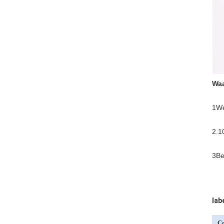
Waa
1We
2.1
3Be
labe
Co