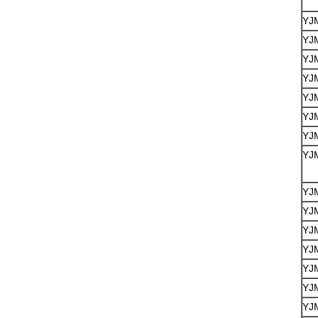
YJ
YJ
YJ
YJ
YJ
YJ
YJ
YJ
YJ
YJ
YJ
YJ
YJ
YJ
YJ