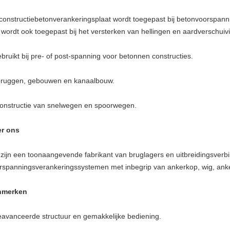
constructiebetonverankeringsplaat wordt toegepast bij betonvoorspann
 wordt ook toegepast bij het versterken van hellingen en aardverschuiv
bruikt bij pre- of post-spanning voor betonnen constructies.
bruggen, gebouwen en kanaalbouw.
constructie van snelwegen en spoorwegen.
r ons
zijn een toonaangevende fabrikant van bruglagers en uitbreidingsverb
rspanningsverankeringssystemen met inbegrip van ankerkop, wig, anke
nmerken
avanceerde structuur en gemakkelijke bediening.