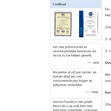
Certificaat
De 
Het
1Ge
2- 
Een zeer professionele en
3. 
verantwoordelijke leverancier die
we tot nu toe hebben gewerkt.
Ove
—— Jack
We werken al vijf jaar samen, we
We 
kunnen altijd een zeer
voo
concurrerende prijs krijgen op
gietijzeren onderdelen.
—— - Peter.
Ke
Sunrise Foundry is een goede
1Ge
keuze als u op zoek bent naar
gietijzeren onderdelen, ze kunnen