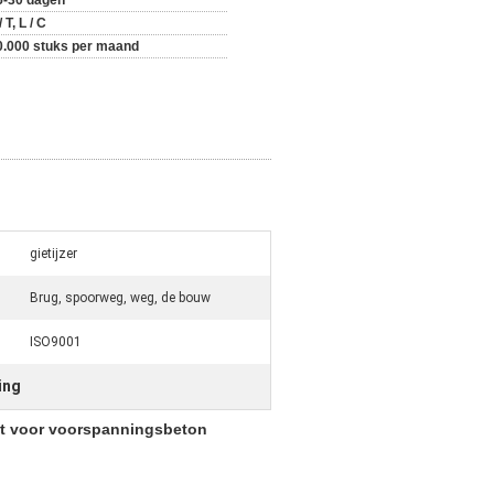
5-30 dagen
/ T, L / C
0.000 stuks per maand
gietijzer
Brug, spoorweg, weg, de bouw
ISO9001
ing
at voor voorspanningsbeton