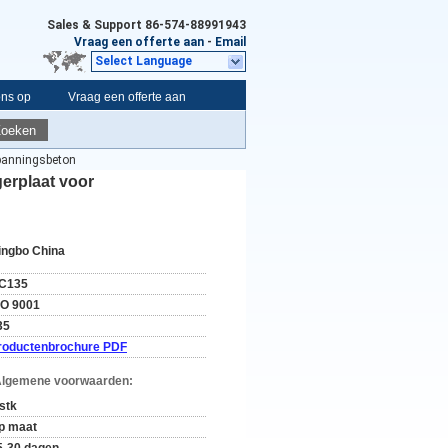
Sales & Support
86-574-88991943
Vraag een offerte aan
-
Email
Select Language
ons op
Vraag een offerte aan
Zoeken
spanningsbeton
erplaat voor
ingbo China
C135
SO 9001
35
roductenbrochure PDF
Algemene voorwaarden:
 stk
p maat