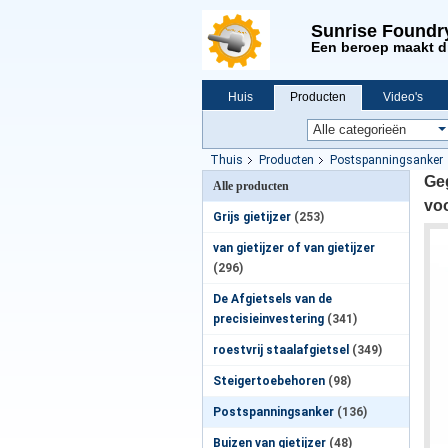
Sunrise Foundr
Een beroep maakt d
Huis
Producten
Video's
Nieuws
Thuis
Producten
Postspanningsanker
Geg
Alle producten
vo
Grijs gietijzer
(253)
van gietijzer of van gietijzer
(296)
De Afgietsels van de
precisieinvestering
(341)
roestvrij staalafgietsel
(349)
Steigertoebehoren
(98)
Postspanningsanker
(136)
Buizen van gietijzer
(48)