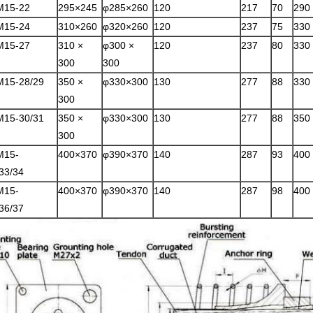
M15-22
295×245
φ285×260
120
217
70
290
M15-24
310×260
φ320×260
120
237
75
330
M15-27
310 ×
φ300 ×
120
237
80
330
300
300
M15-28/29
350 ×
φ330×300
130
277
88
330
300
M15-30/31
350 ×
φ330×300
130
277
88
350
300
M15-
400×370
φ390×370
140
287
93
400
33/34
M15-
400×370
φ390×370
140
287
98
400
36/37