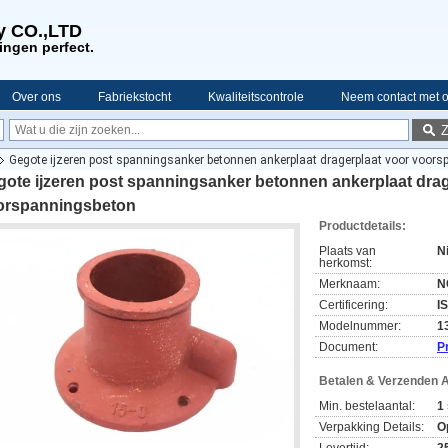
y CO.,LTD
ingen perfect.
Over ons
Fabriekstocht
Kwaliteitscontrole
Neem contact met 
Gegote ijzeren post spanningsanker betonnen ankerplaat dragerplaat voor voor
ote ijzeren post spanningsanker betonnen ankerplaat drag
orspanningsbeton
Productdetails:
Plaats van
N
herkomst:
Merknaam:
N
Certificering:
I
Modelnummer:
1
Document:
P
Betalen & Verzenden 
Min. bestelaantal:
1
Verpakking Details:
O