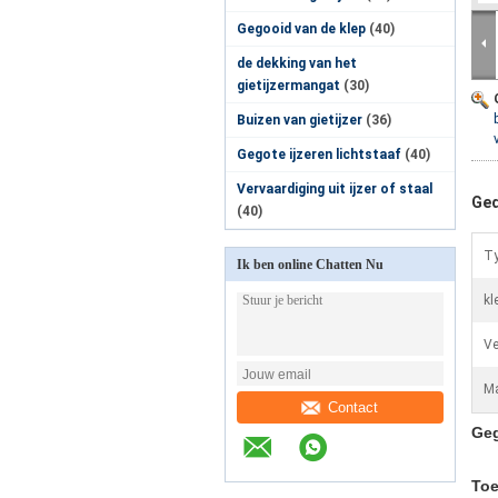
Gegooid van de klep
(40)
de dekking van het
gietijzermangat
(30)
Buizen van gietijzer
(36)
Gegote ijzeren lichtstaaf
(40)
Vervaardiging uit ijzer of staal
Ged
(40)
Ty
Ik ben online Chatten Nu
kl
Ve
Ma
Contact
Geg
Toe