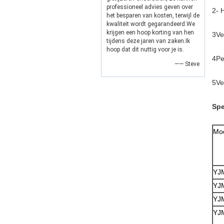
professioneel advies geven over
2- 
het besparen van kosten, terwijl de
kwaliteit wordt gegarandeerd.We
krijgen een hoop korting van hen
3Ve
tijdens deze jaren van zaken.Ik
hoop dat dit nuttig voor je is.
4Pe
—— Steve
5Ve
Spe
Mo
YJ
YJ
YJ
YJ