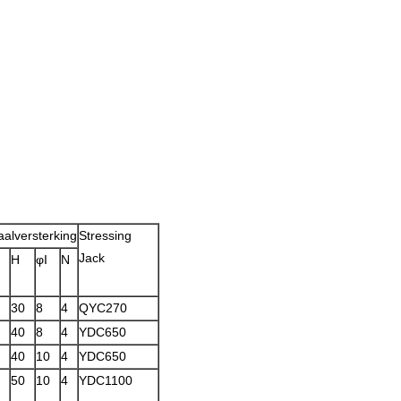
aalversterking
Stressing
Jack
H
φI
N
30
8
4
QYC270
40
8
4
YDC650
40
10
4
YDC650
50
10
4
YDC1100