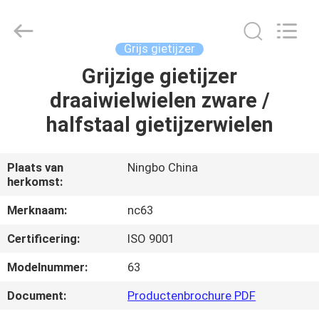
Sunrise
Foundry
CO.,LTD.
All
Rights
Grijs gietijzer
Reserved.
Grijzige gietijzer
HUIS
draaiwielwielen zware /
PRODUCTEN
halfstaal gietijzerwielen
VIDEO'S
Plaats van
Ningbo China
herkomst:
OVER
Merknaam:
nc63
ONS
Certificering:
ISO 9001
Modelnummer:
63
FABRIEKSTOCHT
Document:
Productenbrochure PDF