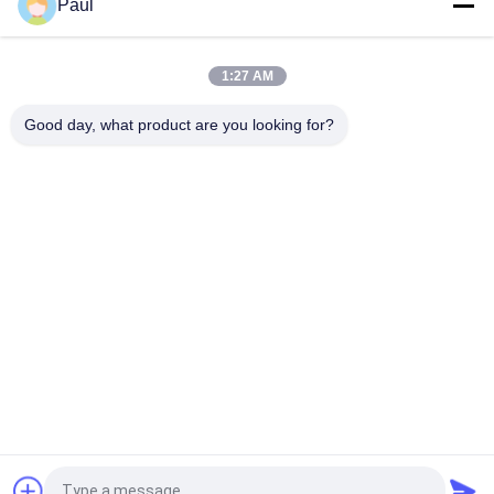
Paul
Gietijzeren zandgietonderdelen voor industriële machines
1:27 AM
Opleggeronderstel Onderdelen Bladveer Voor Achter
Veerophanging
Good day, what product are you looking for?
populaire categorieën
Alle
Van Gietijzer Of Van 
Grijs Gietijzer
Gietijzer
De Afgietsels Van 
Roestvrij 
De 
Staalafgietsel
Precisieinvestering
Steigertoebehoren
Postspanningsanker
Buizen Van Gietijzer
Gegooid Van De Klep