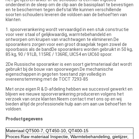
onderdeel in de sleep om de clip aan de basisplaat te bevestigen
en te beschermen tegen diefstal.We kunnen verschillende
soorten schouders leveren die voldoen aan de behoeften van
klanten.
1. spoorverankering wordt vervaardigd in een stuk constructie
voor veer staal of gelijkwaardig, warmtebehandeld en
ontworpen om kruipen van vrachtwagen te elimineren.De
spoorankers zorgen voor een groot draagvlak tegen zowel de
spoorbasis als de bandDe spoorankers worden gebruikt in 50 kg,
85 kg, 90 / 91LB, 115RE / 136RE, UIC54 en UIC60 spoor.
2De Russische spooranker is een soort gietmateriaal dat wordt
gebruikt bij de bouw van spoorwegen.De mechanische
eigenschappen in gegoten toestand zijn volledig in
overeenstemming met de TOCT 7293-85
Met onze eigen R & D-afdeling hebben we succesvol gewerkt en
blijven we nieuwe spoorverankering produceren volgens het
verzoek van onze klanten.Neem contact met ons op en wij
bieden altijd de professionele hulp aan om aan uw behoeften te
voldoen.
Productgegevens
Materiaal:QT500-7, QT450-10, QT400-15
Proces:Raw materiaal Inspectie, Warmtebehandeling, gietijzer,