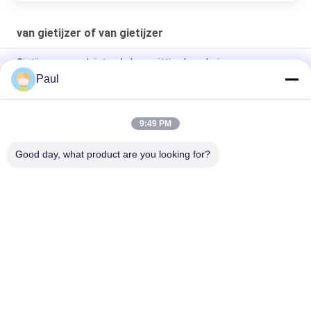
van gietijzer of van gietijzer
Gietijzeren zandgietende lagerzitting lagerhuis
Paul
Ductiel IJzer Zandgieten Afvoer Toegewezen Sleufroosters
Kolkroosters
9:49 PM
OEM/ODM Op maat gemaakte onderdelen voor mechanische
landbouwproducten van ductiel ijzer
Good day, what product are you looking for?
populaire categorieën
Alle
Van Gietijzer Of Van 
Grijs Gietijzer
Gietijzer
De Afgietsels Van 
Roestvrij 
De 
Staalafgietsel
Precisieinvestering