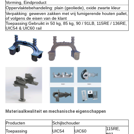
Vorming, Eindproduct
Oppervlaktebehandeling: plain (geoliede), oxide zwarte kleur
Verpakking: geweven zakken met vrij fumigerende houten pallet,
of volgens de eisen van de klant
Toepassing:Gebruikt in 50 kg, 85 kg, 90 / 91LB, 115RE / 136RE,
UIC54 & UIC60 rail
Materiaalkwaliteit en mechanische eigenschappen
Producten
Schijlschouder
115RE,
Toepassing
UIC54
UIC60
enz.