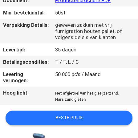
Document:
Productenbrochure PDF
KWALITEITSCONTROLE
Min. bestelaantal:
50st
NEEM
Verpakking Details:
geweven zakken met vrij-
fumigration houten pallet, of
CONTACT
volgens de eis van klanten
MET
Levertijd:
35 dagen
ONS
Betalingscondities:
T / T, L / C
OP
Levering
50.000 pc's / Maand
vermogen:
NIEUWS
Hoog licht:
,
Het afgietsel van het gietijzerzand
Hars zand gieten
VRAAG
EEN
BESTE PRIJS
OFFERTE