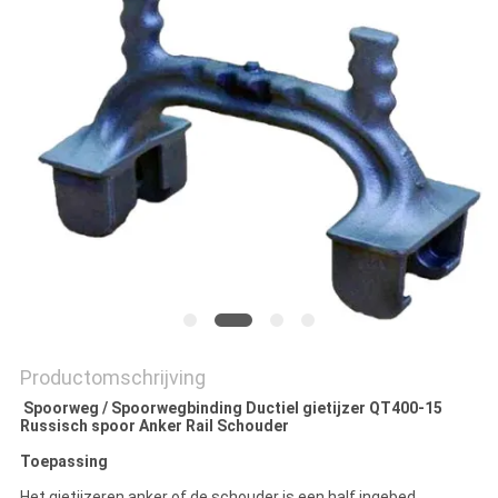
SITEMAP
PRIVACYBELEID
Productomschrijving
Spoorweg / Spoorwegbinding Ductiel gietijzer QT400-15
Russisch spoor Anker Rail Schouder
Toepassing
Het gietijzeren anker of de schouder is een half ingebed