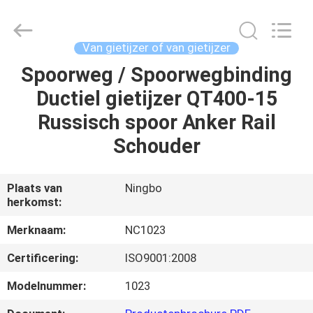
Sunrise
Foundry
CO.,LTD.
All
Rights
Van gietijzer of van gietijzer
Reserved.
Spoorweg / Spoorwegbinding
HUIS
Ductiel gietijzer QT400-15
PRODUCTEN
Russisch spoor Anker Rail
Schouder
VIDEO'S
Plaats van
Ningbo
herkomst:
OVER
ONS
Merknaam:
NC1023
Certificering:
ISO9001:2008
FABRIEKSTOCHT
Modelnummer:
1023