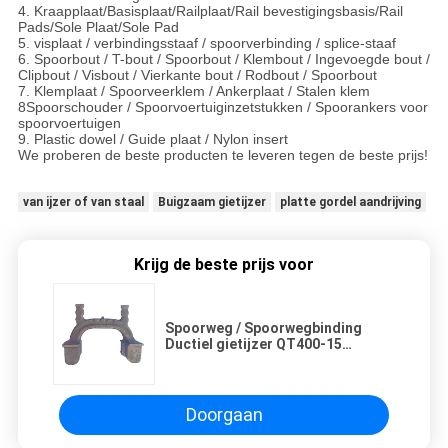
4. Kraapplaat/Basisplaat/Railplaat/Rail bevestigingsbasis/Rail
Pads/Sole Plaat/Sole Pad
5. visplaat / verbindingsstaaf / spoorverbinding / splice-staaf
6. Spoorbout / T-bout / Spoorbout / Klembout / Ingevoegde bout /
Clipbout / Visbout / Vierkante bout / Rodbout / Spoorbout
7. Klemplaat / Spoorveerklem / Ankerplaat / Stalen klem
8Spoorschouder / Spoorvoertuiginzetstukken / Spoorankers voor
spoorvoertuigen
9. Plastic dowel / Guide plaat / Nylon insert
We proberen de beste producten te leveren tegen de beste prijs!
van ijzer of van staal
Buigzaam gietijzer
platte gordel aandrijving
Krijg de beste prijs voor
Spoorweg / Spoorwegbinding
Ductiel gietijzer QT400-15
Russisch spoor Anker Rail
Schouder
Doorgaan