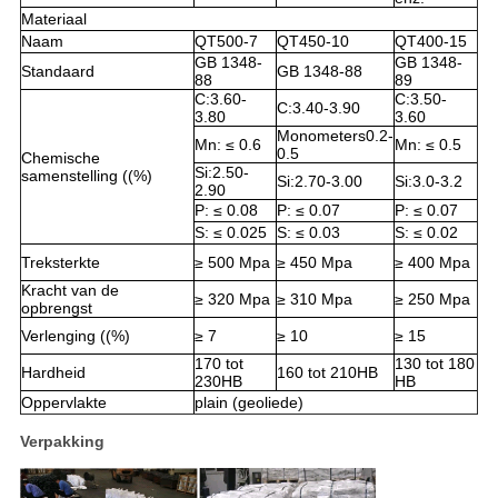
Materiaal
Naam
QT500-7
QT450-10
QT400-15
GB 1348-
GB 1348-
Standaard
GB 1348-88
88
89
C:3.60-
C:3.50-
C:3.40-3.90
3.80
3.60
Monometers0.2-
Mn: ≤ 0.6
Mn: ≤ 0.5
0.5
Chemische
Si:2.50-
samenstelling ((%)
Si:2.70-3.00
Si:3.0-3.2
2.90
P: ≤ 0.08
P: ≤ 0.07
P: ≤ 0.07
S: ≤ 0.025
S: ≤ 0.03
S: ≤ 0.02
Treksterkte
≥ 500 Mpa
≥ 450 Mpa
≥ 400 Mpa
Kracht van de
≥ 320 Mpa
≥ 310 Mpa
≥ 250 Mpa
opbrengst
Verlenging ((%)
≥ 7
≥ 10
≥ 15
170 tot
130 tot 180
Hardheid
160 tot 210HB
230HB
HB
Oppervlakte
plain (geoliede)
Verpakking